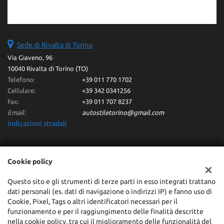
Sede di Rivalta di Torino
Via Giaveno, 96
10040 Rivalta di Torino (TO)
Telefono:
+39 011 770 1702
Cellulare:
+39 342 0341256
Fax:
+39 011 707 8237
Email:
autostiletorino@gmail.com
Indicazioni stradali
Dati fiscali:
Cookie policy
Autostile Srl
Via Giaveno, 96 - Rivalta di Torino (TO)
Questo sito e gli strumenti di terze parti in esso integrati trattano
dati personali (es. dati di navigazione o indirizzi IP) e fanno uso di
C.F/P.IVA:
10371960013
Cookie, Pixel, Tags o altri identificatori necessari per il
Registro delle imprese:
TO
funzionamento e per il raggiungimento delle finalità descritte
REA:
TO-1127727
nella cookie policy, tra cui il miglioramento delle funzionalità del