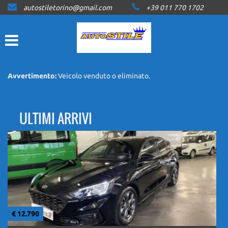
autostiletorino@gmail.com
+39 011 770 1702
HOME
LISTA VEICOLI
ACQUISTIAMO USATO
Avvertimento:
Veicolo venduto o eliminato.
Ritorna alla home
ASSISTENZA
ULTIMI ARRIVI
CONTATTI
NEWS
AREA COMMERCIANTI
€ 12.790
€