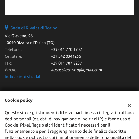
Sede di Rivalta di Torino
Via Giaveno, 96
10040 Rivalta di Torino (TO)
Telefono:
+39 011 770 1702
Cellulare:
+39 342 0341256
Fax:
+39 011 707 8237
Email:
autostiletorino@gmail.com
Indicazioni stradali
Dati fiscali:
Cookie policy
Autostile Srl
Via Giaveno, 96 - Rivalta di Torino (TO)
Questo sito e gli strumenti di terze parti in esso integrati trattano
dati personali (es. dati di navigazione o indirizzi IP) e fanno uso di
C.F/P.IVA:
10371960013
Cookie, Pixel, Tags o altri identificatori necessari per il
Registro delle imprese:
TO
funzionamento e per il raggiungimento delle finalità descritte
REA:
TO-1127727
nella cookie policy, tra cui il miglioramento delle funzionalità del