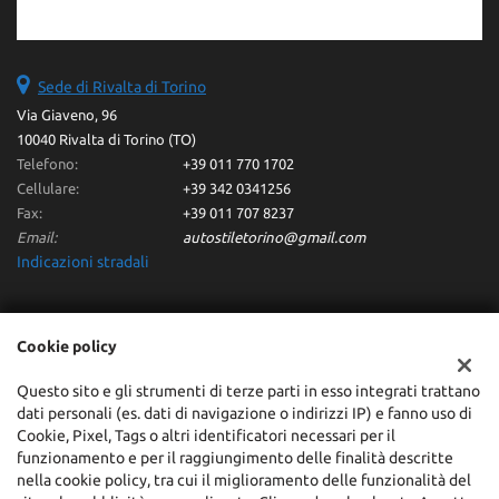
Sede di Rivalta di Torino
Via Giaveno, 96
10040 Rivalta di Torino (TO)
Telefono:
+39 011 770 1702
Cellulare:
+39 342 0341256
Fax:
+39 011 707 8237
Email:
autostiletorino@gmail.com
Indicazioni stradali
Dati fiscali:
Cookie policy
Autostile Srl
Via Giaveno, 96 - Rivalta di Torino (TO)
Questo sito e gli strumenti di terze parti in esso integrati trattano
dati personali (es. dati di navigazione o indirizzi IP) e fanno uso di
C.F/P.IVA:
10371960013
Cookie, Pixel, Tags o altri identificatori necessari per il
Registro delle imprese:
TO
funzionamento e per il raggiungimento delle finalità descritte
REA:
TO-1127727
nella cookie policy, tra cui il miglioramento delle funzionalità del