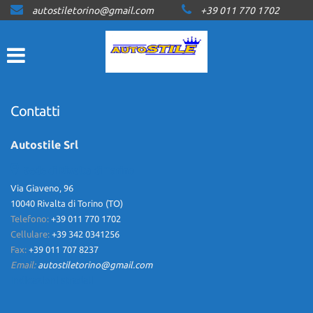
autostiletorino@gmail.com
+39 011 770 1702
HOME
LISTA VEICOLI
ACQUISTIAMO USATO
Contatti
ASSISTENZA
Autostile Srl
Sede di Rivalta di Torino
CONTATTI
Via Giaveno, 96
10040 Rivalta di Torino (TO)
Telefono:
+39 011 770 1702
NEWS
Cellulare:
+39 342 0341256
Fax:
+39 011 707 8237
AREA COMMERCIANTI
Email:
autostiletorino@gmail.com
Indicazioni stradali