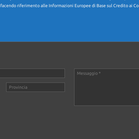
 facendo riferimento alle Informazioni Europee di Base sul Credito ai Co
tture da noi inserzionate sono realmente disponibili presso il nostro au
a chiarezza pubblicizza (destabilizzando la concorrenza e il mercato st
vo fatto su misura.
te scheda potrebbero non coincidere con l’effettivo equipaggiamento del 
e caratteristiche dello specifico veicolo. Autostile declina ogni respons