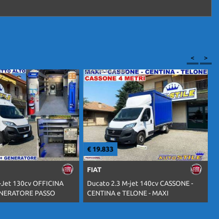
<
>
€ 19.833
€
FIAT
-Jet 130cv OFFICINA
Ducato 2.3 M-jet 140cv CASSONE -
C
ENERATORE PASSO
CENTINA e TELONE - MAXI