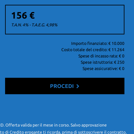
156 €
T.A.N. 4% - T.A.E.G.
4,98
%
Importo finanziato: €
10.000
Costo totale del credito: €
11.264
Spese di incasso rata: €
0
Spese istruttoria: €
250
Spese assicurative: €
0
PROCEDI
RID. Offerta valida per il mese in corso. Salvo approvazione
uto di Credito erogante ti ricorda, prima di sottoscrivere il contratto,