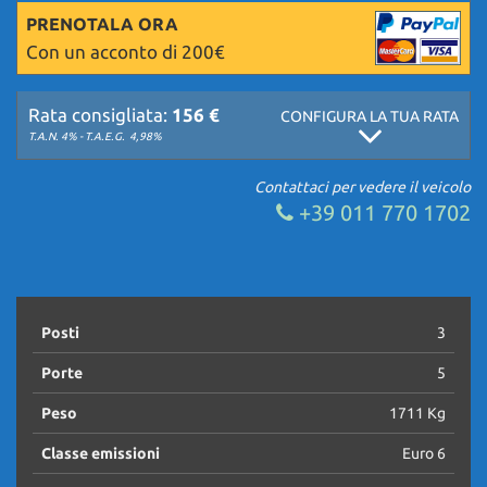
PRENOTALA ORA
Con un acconto di 200€
Rata consigliata:
156 €
CONFIGURA LA TUA RATA
T.A.N. 4% - T.A.E.G.
4,98%
Contattaci per vedere il veicolo
+39 011 770 1702
Posti
3
Porte
5
Peso
1711 Kg
Classe emissioni
Euro 6