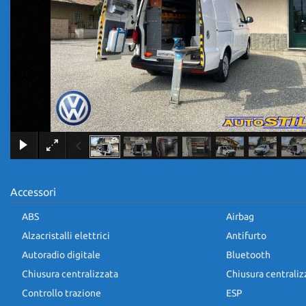
Accessori
ABS
Airbag
Alzacristalli elettrici
Antifurto
Autoradio digitale
Bluetooth
Chiusura centralizzata
Chiusura centrali
Controllo trazione
ESP