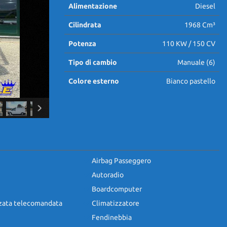
Alimentazione
Diesel
Cilindrata
1968 Cm³
Potenza
110 KW / 150 CV
Tipo di cambio
Manuale (6)
Colore esterno
Bianco pastello
Airbag Passeggero
Autoradio
Boardcomputer
zzata telecomandata
Climatizzatore
Fendinebbia