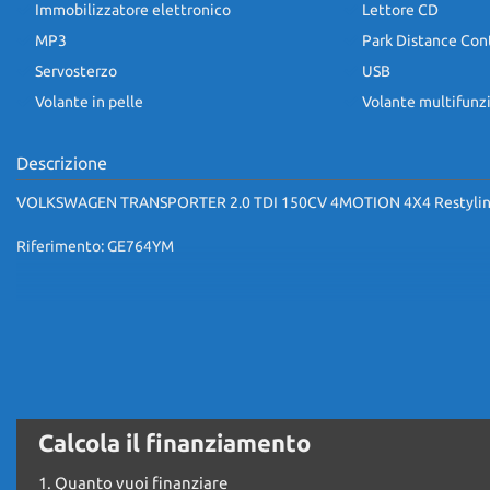
Immobilizzatore elettronico
Lettore CD
MP3
Park Distance Con
Servosterzo
USB
Volante in pelle
Volante multifunz
Descrizione
VOLKSWAGEN TRANSPORTER 2.0 TDI 150CV 4MOTION 4X4 Restyling
Riferimento: GE764YM
TRAZIONE INTEGRALE (EURO 6)
VEICOLO ITALIANO, UNICO PROPRIETARIO
KM CERTIFICATI, TAGLIANDATI E DOCUMENTATI
Calcola il finanziamento
1.
Quanto vuoi finanziare