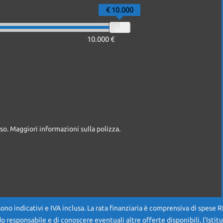
€ 10.000
10.000 €
so. Maggiori informazioni sulla polizza.
sono indicativi e IVA inclusa. La rata finanziaria è comprensiva di spese 
do responsabile e di conoscere eventuali altre offerte disponibili, l'Istit