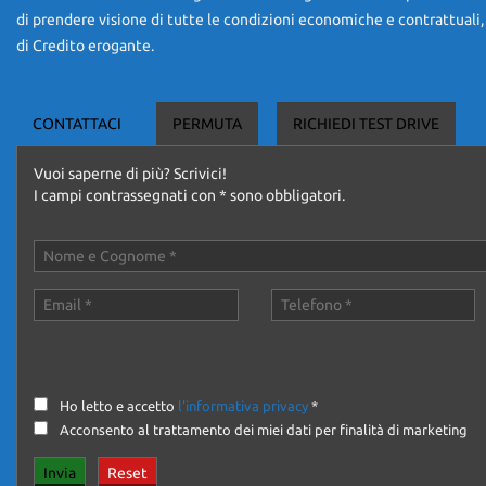
Possibilità di consegna al vostro domicilio !
di prendere visione di tutte le condizioni economiche e contrattuali,
di Credito erogante.
PER ULTERIORI INFORMAZIONI CONTATTARE IL : 3420341256
CONTATTACI
PERMUTA
RICHIEDI TEST DRIVE
OPPURE : 0117701702
Vuoi saperne di più? Scrivici!
OPPURE MAIL
I campi contrassegnati con * sono obbligatori.
Nota bene: A tutela della nostra clientela informiamo che tutte le ve
dei prodotti di cui disponiamo, prendendo le distanze da chi con poc
Per qualsiasi altra autovetture desideriate siamo pronti a un preventi
Nota bene: La dotazione tecnica e gli accessori indicati nella presen
portali. Ci scusiamo per l’inconveniente e Vi invitiamo a verificare l
in alcun modo un impegno contrattuale.
Ho letto e accetto
l'informativa privacy
*
ANNUNCIO VALIDO SALVO ERRORI DI TRASCRIZIONE
Acconsento al trattamento dei miei dati per finalità di marketing