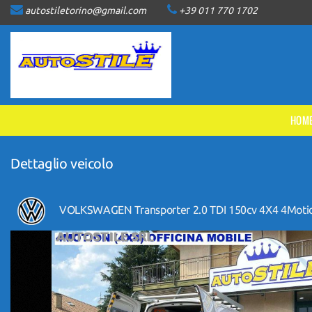
autostiletorino@gmail.com
+39 011 770 1702
HOME
LISTA VEICOLI
ACQUISTIAMO USATO
HOM
ASSISTENZA
Dettaglio veicolo
CONTATTI
VOLKSWAGEN Transporter 2.0 TDI 150cv 4X4 4Moti
NEWS
AREA COMMERCIANTI