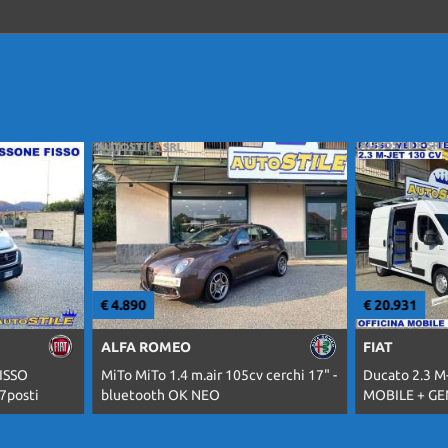
€ 4.890
€ 20.931
ALFA ROMEO
FIAT
ISSO
MiTo MiTo 1.4 m.air 105cv cerchi 17" -
Ducato 2.3 M
7posti
bluetooth OK NEO
MOBILE + G