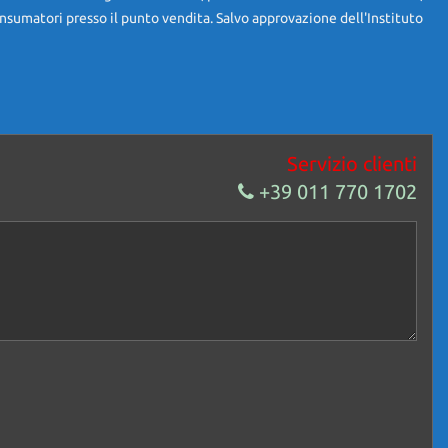
nsumatori presso il punto vendita. Salvo approvazione dell'Instituto
Servizio clienti
+39 011 770 1702
tosalone, di conseguenza garantiamo l’autenticità delle fotografie e
esso) merce non avendone il possesso.
veicolo, a causa della non uniformità dei dati pubblicati dai diversi
abilità per eventuali involontarie incongruenze, che non rappresentano