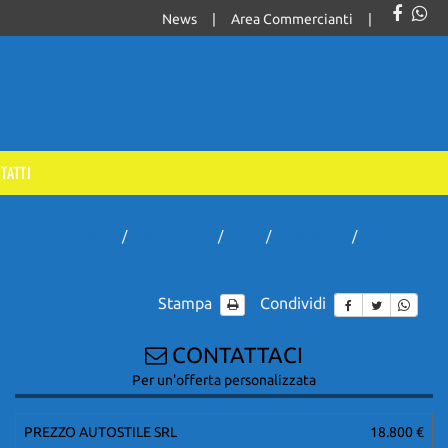
News
Area Commercianti
TATTI
Home
/
Tutti I Veicoli
/
Usato
/
Volkswagen
/
Transporter
Stampa
Condividi
CONTATTACI
Per un'offerta personalizzata
PREZZO AUTOSTILE SRL
18.800 €