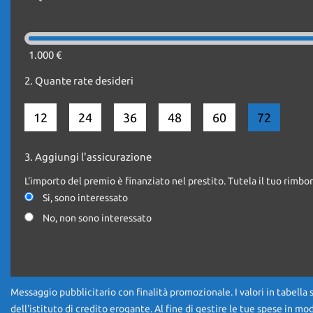
-SENSORI DI PARCHEGGIO ANTERIORI E POSTERIORI
- TELEFONO BLUETOOTH
- FENDINEBBIA
- 3 POSTI ANTERIORI
1.000 €
- RADIO LETTORE CD MP3
2.
Quante rate desideri
- CLIMATIZZATORE
-CRUISE CONTROL
12
24
36
48
60
72
*IL PREZZO ESPOSTO SI INTENDE IVA ESCLUSA
3.
Aggiungi l'assicurazione
L'importo del premio è finanziato nel prestito. Tutela il tuo rimbor
*GARANZIA 12 MESI DI CONFORMITA'
Si, sono interessato
No, non sono interessato
*** POSSIBILITA' DI FINANZIAMENTO
*** SI VALUTANO EVENTUALI PERMUTE
Messaggio pubblicitario con finalità promozionale. I valori in tabella 
dell'istituto di credito erogante. Al fine di gestire le tue spese in mo