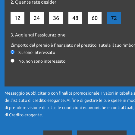
2.
Quante rate desideri
POSSIBILITA' DI VALUTARE LA VOSTRA PERMUTA
12
24
36
48
60
72
POSSIBILITA' DI FINANZIAMENTO
3.
Aggiungi l'assicurazione
Possibilità di consegna al vostro domicilio !
L'importo del premio è finanziato nel prestito. Tutela il tuo rimbor
Si, sono interessato
No, non sono interessato
*GARANZIA 12 MESI DI CONFORMITA'
------------- ---------CONSEGNA IN TUTTA ITALIA -------------------------
Messaggio pubblicitario con finalità promozionale. I valori in tabella 
dell'istituto di credito erogante. Al fine di gestire le tue spese in mo
di prendere visione di tutte le condizioni economiche e contrattuali,
PER ULTERIORI INFORMAZIONI CONTATTARE IL : 3420341256
di Credito erogante.
OPPURE : 0117701702