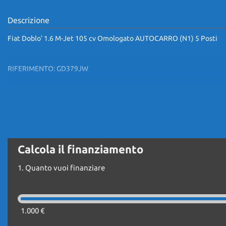
Descrizione
Fiat Doblo’ 1.6 M-Jet 105 cv Omologato AUTOCARRO (N1) 5 Posti
RIFERIMENTO: GD379JW
**IL PREZZO ESPOSTO SI INTENDE IVA ESCLUSA
UNICO PROPRIETARIO
Calcola il finanziamento
KM. ORIGINALI CERTIFICATI
1.
Quanto vuoi finanziare
EURO6
1.000 €