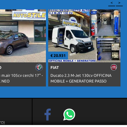
<
>
€ 19.833
€
FIAT
-Jet 130cv OFFICINA
Ducato 2.3 M-jet 140cv CASSONE -
C
ENERATORE PASSO
CENTINA e TELONE - MAXI
(TO)