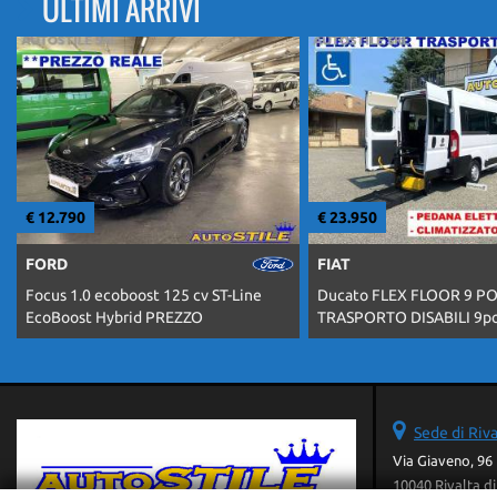
ULTIMI ARRIVI
€ 23.950
€ 13.990
FIAT
FIAT
Ducato FLEX FLOOR 9 POSTI
Ducato M-Jet CASSONE F
TRASPORTO DISABILI 9posti PASSO
DOPPIA CABINA 7 POSTI 
Sede di Riva
Via Giaveno, 96
10040 Rivalta di