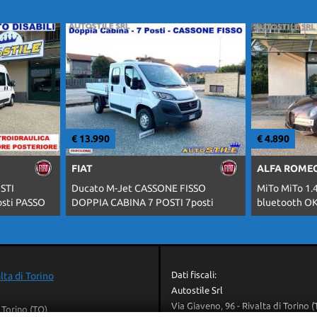
€ 4.890
€ 20.931
ALFA ROMEO
FIAT
ISSO
MiTo MiTo 1.4 m.air 105cv cerchi 17" -
Ducato 2.3 M
7posti
bluetooth OK NEO
MOBILE + G
Dati fiscali:
lta di Torino
Autostile Srl
Via Giaveno, 96 - Rivalta di Torino 
 Torino (TO)