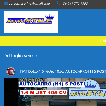
autostiletorino@gmail.com
+39 011 770 1702
HOME
LISTA VEICOLI
ACQUISTIAMO USATO
HOM
ASSISTENZA
Dettaglio veicolo
CONTATTI
FIAT Doblo 1.6 M-Jet 105cv AUTOCARRO N1 5 POST
NEWS
AREA COMMERCIANTI