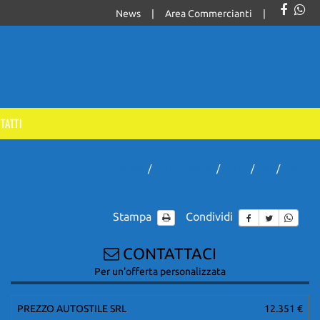
News
Area Commercianti
TATTI
Home
/
Tutti I Veicoli
/
Usato
/
Fiat
/
Doblo
Stampa
Condividi
CONTATTACI
Per un'offerta personalizzata
PREZZO AUTOSTILE SRL
12.351 €