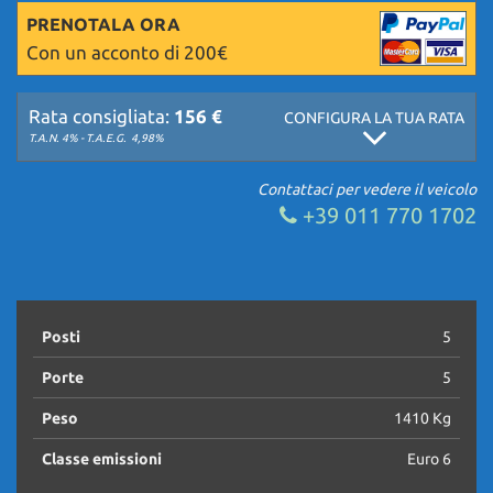
PRENOTALA ORA
Con un acconto di 200€
Rata consigliata:
156 €
CONFIGURA LA TUA RATA
T.A.N. 4% - T.A.E.G.
4,98%
Contattaci per vedere il veicolo
+39 011 770 1702
Posti
5
Porte
5
Peso
1410 Kg
Classe emissioni
Euro 6