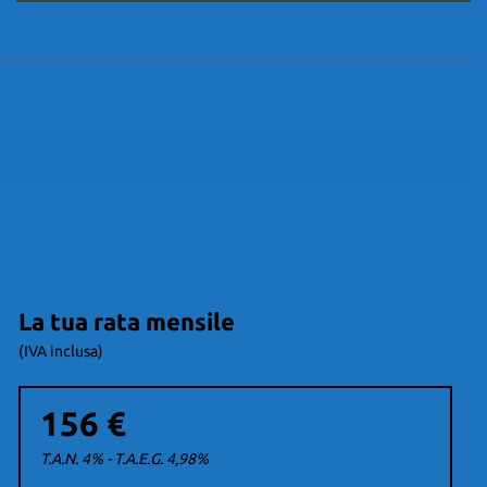
La tua rata mensile
(IVA inclusa)
156 €
T.A.N. 4% - T.A.E.G.
4,98
%