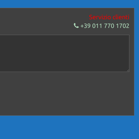
tosalone, di conseguenza garantiamo l’autenticità delle fotografie e
Servizio clienti
esso) merce non avendone il possesso.
+39 011 770 1702
veicolo, a causa della non uniformità dei dati pubblicati dai diversi
abilità per eventuali involontarie incongruenze, che non rappresentano