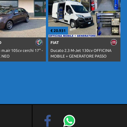
€ 20.931
€
O
FIAT
 m.air 105cv cerchi 17" -
Ducato 2.3 M-Jet 130cv OFFICINA
D
K NEO
MOBILE + GENERATORE PASSO