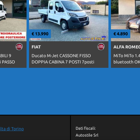
€ 13.990
€ 4.890
FIAT
ALFA ROME
ILI 9
Ducato M-Jet CASSONE FISSO
MiTo MiTo 1.4
i PASSO
DOPPIA CABINA 7 POSTI 7posti
bluetooth O
Dati fiscali:
lta di Torino
Autostile Srl