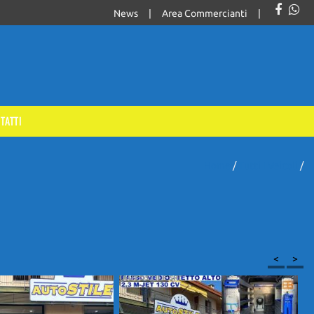
News
Area Commercianti
TATTI
Home
/
Tutti I Veicoli
/
<
>