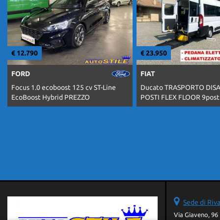
€ 12.790
€ 23.950
FORD
FIAT
Focus 1.0 ecoboost 125 cv ST-Line
Ducato TRASPORTO DISAB
EcoBoost Hybrid PREZZO
POSTI FLEX FLOOR 9post
Sede di Riva
Via Giaveno, 96