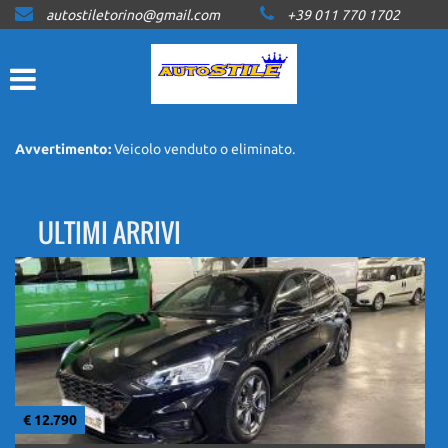
autostiletorino@gmail.com
+39 011 770 1702
HOME
LISTA VEICOLI
ACQUISTIAMO USATO
Avvertimento:
Veicolo venduto o eliminato.
Ritorna alla home
ASSISTENZA
ULTIMI ARRIVI
CONTATTI
NEWS
AREA COMMERCIANTI
€ 12.790
€