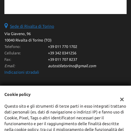
Sede di Rivalta di Torino
Via Giaveno, 96
10040 Rivalta di Torino (TO)
Telefono:
+39 011 770 1702
Cellulare:
+39 342 0341256
Fax:
+39 011 707 8237
Email:
autostiletorino@gmail.com
Indicazioni stradali
Dati fiscali:
Cookie policy
Autostile Srl
Via Giaveno, 96 - Rivalta di Torino (TO)
Questo sito e gli strumenti di terze parti in esso integrati trattano
dati personali (es. dati di navigazione o indirizzi IP) e fanno uso di
C.F/P.IVA:
10371960013
Cookie, Pixel, Tags o altri identificatori necessari per il
Registro delle imprese:
TO
funzionamento e per il raggiungimento delle finalità descritte
REA:
TO-1127727
nella cookie policy, tra cui il miglioramento delle funzionalità del