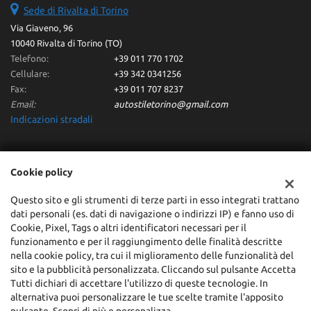
Sede di Rivalta di Torino
Via Giaveno, 96
10040 Rivalta di Torino (TO)
Telefono:
+39 011 770 1702
Cellulare:
+39 342 0341256
Fax:
+39 011 707 8237
Email:
autostiletorino@gmail.com
Indicazioni stradali
Dati fiscali:
Cookie policy
Autostile Srl
Via Giaveno, 96 - Rivalta di Torino (TO)
Questo sito e gli strumenti di terze parti in esso integrati trattano
dati personali (es. dati di navigazione o indirizzi IP) e fanno uso di
C.F/P.IVA:
10371960013
Cookie, Pixel, Tags o altri identificatori necessari per il
Registro delle imprese:
TO
funzionamento e per il raggiungimento delle finalità descritte
REA:
TO-1127727
nella cookie policy, tra cui il miglioramento delle funzionalità del
sito e la pubblicità personalizzata. Cliccando sul pulsante Accetta
Tutti dichiari di accettare l'utilizzo di queste tecnologie. In
alternativa puoi personalizzare le tue scelte tramite l'apposito