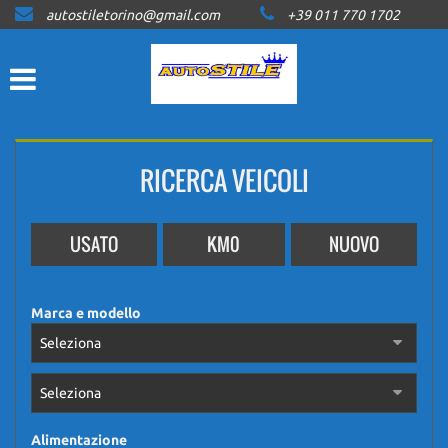
autostiletorino@gmail.com
+39 011 770 1702
HOME
LISTA VEICOLI
ACQUISTIAMO USATO
RICERCA VEICOLI
ASSISTENZA
USATO
KM0
NUOVO
CONTATTI
Marca e modello
NEWS
AREA COMMERCIANTI
Alimentazione