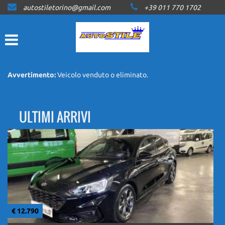
autostiletorino@gmail.com
+39 011 770 1702
HOME
LISTA VEICOLI
ACQUISTIAMO USATO
Avvertimento:
Veicolo venduto o eliminato.
Ritorna alla home
ASSISTENZA
ULTIMI ARRIVI
CONTATTI
NEWS
AREA COMMERCIANTI
€ 12.790
€