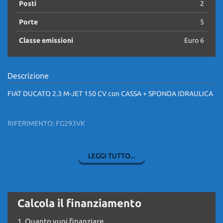
Posti
2
Porte
5
Classe emissioni
Euro 6
Descrizione
FIAT DUCATO 2.3 M-JET 150 CV con CASSA + SPONDA IDRAULICA
RIFERIMENTO: FG293VK
- EURO 6
LEGGI TUTTO...
UNICO PROPRIETARIO
***IL PREZZO ESPOSTO SI INTENDE IVA ESCLUSA
Calcola il finanziamento
*KM. ORIGINALI DOCUMENTATI E CERTIFICATI
1.
Quanto vuoi finanziare