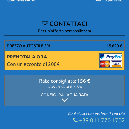
CONTATTACI
Per un'offerta personalizzata
PREZZO AUTOSTILE SRL
15.690 €
PRENOTALA ORA
Con un acconto di 200€
Rata consigliata:
156 €
T.A.N. 4% - T.A.E.G.
4,98%
CONFIGURA LA TUA RATA
Contattaci per vedere il veicolo
+39 011 770 1702