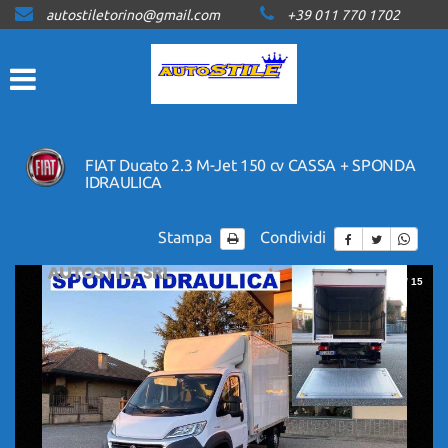
autostiletorino@gmail.com
+39 011 770 1702
HOME
LISTA VEICOLI
ACQUISTIAMO USATO
FIAT Ducato 2.3 M-Jet 150 cv CASSA + SPONDA
IDRAULICA
ASSISTENZA
Stampa
Condividi
CONTATTI
1
/
15
NEWS
AREA COMMERCIANTI