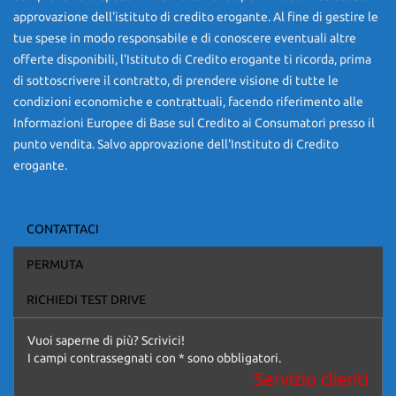
Autostile declina ogni responsabilità per eventuali involontarie
approvazione dell'istituto di credito erogante. Al fine di gestire le
incongruenze, che non rappresentano in alcun modo un impegno
tue spese in modo responsabile e di conoscere eventuali altre
contrattuale.
offerte disponibili, l'Istituto di Credito erogante ti ricorda, prima
ANNUNCIO VALIDO SALVO ERRORI DI TRASCRIZIONE
di sottoscrivere il contratto, di prendere visione di tutte le
condizioni economiche e contrattuali, facendo riferimento alle
Informazioni Europee di Base sul Credito ai Consumatori presso il
punto vendita. Salvo approvazione dell'Instituto di Credito
erogante.
CONTATTACI
Ho letto e accetto
l'informativa privacy
*
PERMUTA
Acconsento al trattamento dei miei dati per finalità di
marketing
RICHIEDI TEST DRIVE
Invia la tua richiesta
Vuoi saperne di più? Scrivici!
I campi contrassegnati con * sono obbligatori.
Servizio clienti