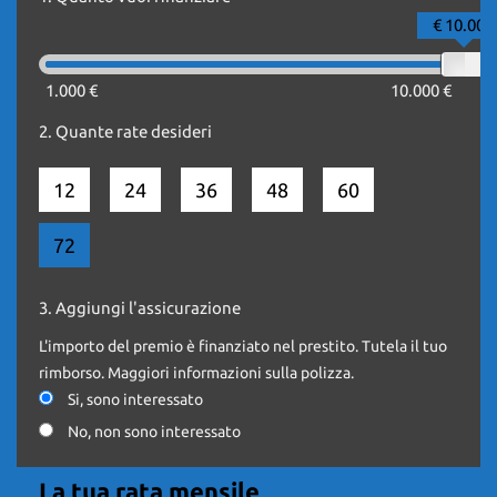
€ 10.000
**** DIMENSIONE CASSONE :
ALTEZZA 2.10
1.000 €
10.000 €
2.
Quante rate desideri
LUNGHEZZA 3.60
LARGHEZZA 2.10
12
24
36
48
60
72
-SPONDA IDRAULICA
-TELECAMERA PER IL PARCHEGGIO
-TELEFONO BLUETOOTH VIVAVOCE
3.
Aggiungi l'assicurazione
-CLIMATIZZATORE
-RADIO LETTORE CD MP3
L'importo del premio è finanziato nel prestito. Tutela il tuo
-PRESA USB
rimborso. Maggiori informazioni sulla polizza.
-VOLANTE MULTIFUNZIONE
-FENDINEBBIA
Si, sono interessato
No, non sono interessato
*GARANZIA 12 MESI DI CONFORMITA'
La tua rata mensile