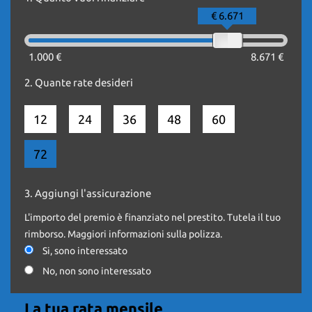
UNICO PROPRIETARIO
€ 6.671
KM. REALI DOCUMENTATI E CERTIFICATI
1.000 €
8.671 €
***PREZZO IVA ESCLUSA
2.
Quante rate desideri
12
24
36
48
60
72
-SENSORI DI PARCHEGGIO
-CLIMA
-TELEFONO BLUETOOTH
3.
Aggiungi l'assicurazione
-VOLANTE MULTIFUNZIONE
-CRUISE CONTROL
L'importo del premio è finanziato nel prestito. Tutela il tuo
-BRACCIOLO
rimborso. Maggiori informazioni sulla polizza.
-FENDINEBBIA
- RADIO
Si, sono interessato
- PRESA USB
No, non sono interessato
- VOLANTE MULTIFUNZIONE
La tua rata mensile