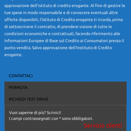
approvazione dell'istituto di credito erogante. Al fine di gestire le
tue spese in modo responsabile e di conoscere eventuali altre
Nota bene: A tutela della nostra clientela informiamo che tutte le
offerte disponibili, l'Istituto di Credito erogante ti ricorda, prima
vetture da noi inserzionate sono realmente disponibili presso il
di sottoscrivere il contratto, di prendere visione di tutte le
nostro autosalone, di conseguenza garantiamo l’autenticità delle
condizioni economiche e contrattuali, facendo riferimento alle
fotografie e dei prodotti di cui disponiamo, prendendo le distanze
Informazioni Europee di Base sul Credito ai Consumatori presso il
da chi con poca chiarezza pubblicizza (destabilizzando la
punto vendita. Salvo approvazione dell'Instituto di Credito
concorrenza e il mercato stesso) merce non avendone il possesso.
Per qualsiasi altra autovetture desideriate siamo pronti a un
erogante.
preventivo fatto su misura.
Nota bene: La dotazione tecnica e gli accessori indicati nella
CONTATTACI
presente scheda potrebbero non coincidere con l’effettivo
Ho letto e accetto
l'informativa privacy
*
equipaggiamento del veicolo, a causa della non uniformità dei dati
PERMUTA
pubblicati dai diversi portali. Ci scusiamo per l’inconveniente e Vi
Acconsento al trattamento dei miei dati per finalità di
invitiamo a verificare le caratteristiche dello specifico veicolo.
marketing
RICHIEDI TEST DRIVE
Autostile declina ogni responsabilità per eventuali involontarie
incongruenze, che non rappresentano in alcun modo un impegno
Invia la tua richiesta
contrattuale.
Vuoi saperne di più? Scrivici!
I campi contrassegnati con * sono obbligatori.
ANNUNCIO VALIDO SALVO ERRORI DI TRASCRIZIONE
Servizio clienti