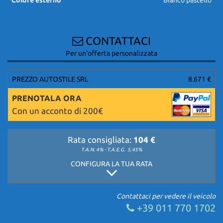
CONTATTACI
Per un'offerta personalizzata
PREZZO AUTOSTILE SRL
8.671 €
PRENOTALA ORA
Con un acconto di 200€
Rata consigliata:
104 €
T.A.N. 4% - T.A.E.G.
5,45%
CONFIGURA LA TUA RATA
Contattaci per vedere il veicolo
+39 011 770 1702