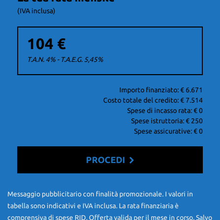
(IVA inclusa)
104 €
Possibilità di consegna al vostro domicilio !
T.A.N. 4% - T.A.E.G.
5,45
%
*GARANZIA 12 MESI DI CONFORMITA'
Importo finanziato: €
6.671
Costo totale del credito: €
7.514
** POSSIBILITA' DI VALUTARE LA VOSTRA PERMUTA
Spese di incasso rata: €
0
Spese istruttoria: €
250
** POSSIBILITA' DI FINANZIAMENTO
Spese assicurative: €
0
------------- ---------CONSEGNA IN TUTTA ITALIA -------------------------
PROCEDI
Contattaci
PER ULTERIORI INFORMAZIONI CONTATTARE IL : 3420341256
Messaggio pubblicitario con finalità promozionale. I valori in
tabella sono indicativi e IVA inclusa. La rata finanziaria è
OPPURE : 0117701702
comprensiva di spese RID. Offerta valida per il mese in corso. Salvo