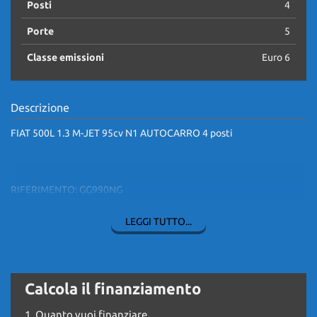
Posti
4
Porte
5
Classe emissioni
Euro 6
Descrizione
FIAT 500L 1.3 M-JET 95cv N1 AUTOCARRO 4 posti
RIFERIMENTO: GG990NG
LEGGI TUTTO...
ANNO 2021 Km: 111.524
CAMBIO MANUALE
Calcola il finanziamento
1.
Quanto vuoi finanziare