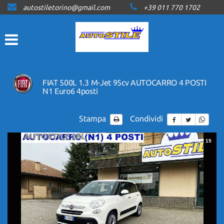
autostiletorino@gmail.com
+39 011 770 1702
HOME
LISTA VEICOLI
ACQUISTIAMO USATO
FIAT 500L 1.3 M-Jet 95cv AUTOCARRO 4 POSTI
N1 Euro6 4posti
ASSISTENZA
Stampa
Condividi
CONTATTI
1
/
15
NEWS
AREA COMMERCIANTI