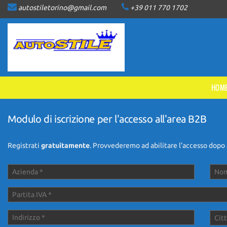
autostiletorino@gmail.com
+39 011 770 1702
HOME
LISTA VEICOLI
ACQUISTIAMO USATO
HOM
ASSISTENZA
Modulo di iscrizione per l'accesso all'area B2B
CONTATTI
Registrati
gratuitamente
. Provvederemo ad abilitare l’accesso dopo a
NEWS
AREA COMMERCIANTI