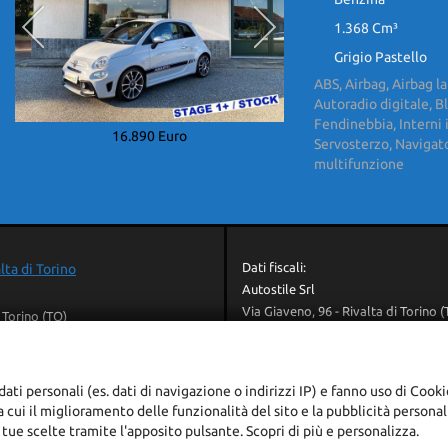
1.368 Cm³
Grigio Pastello
ABS, Airbag, Airbag la
Autoradio digitale, B
Fendinebbia, Interni 
16.890 Euro
Servosterzo, Navigator
multifunzione
Dati fiscali:
lta di Torino
Autostile Srl
Via Giaveno, 96 - Rivalta di Torino 
 Torino (TO)
C.F/P.IVA:
10371960013
+39 011 770 1702
Registro delle imprese:
TO
+39 342 0341256
REA:
TO-1127727
+39 011 707 8237
dati personali (es. dati di navigazione o indirizzi IP) e fanno uso di Cooki
autostiletorino@gmail.com
ra cui il miglioramento delle funzionalità del sito e la pubblicità persona
adali
 tue scelte tramite l'apposito pulsante. Scopri di più e personalizza.