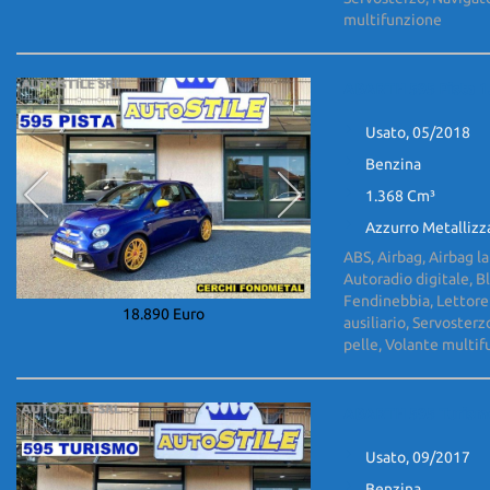
multifunzione
ABARTH 595 Pista 1
Usato, 05/2018
Benzina
1.368 Cm³
Azzurro Metallizz
ABS, Airbag, Airbag la
Autoradio digitale, B
Fendinebbia, Lettore
18.890 Euro
ausiliario, Servosterz
pelle, Volante multi
ABARTH 595 Turism
Usato, 09/2017
Benzina