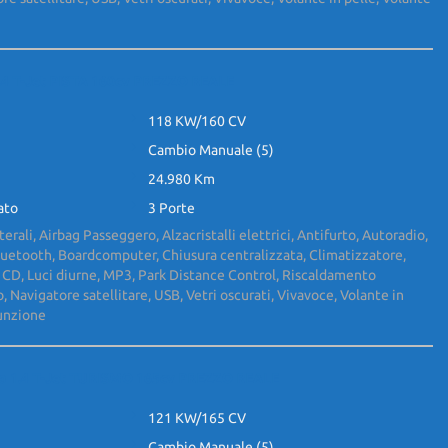
.4 T-Jet PISTA 160cv PREZZO REALE
118 KW/160 CV
Cambio Manuale (5)
24.980 Km
ato
3 Porte
terali, Airbag Passeggero, Alzacristalli elettrici, Antifurto, Autoradio,
luetooth, Boardcomputer, Chiusura centralizzata, Climatizzatore,
 CD, Luci diurne, MP3, Park Distance Control, Riscaldamento
o, Navigatore satellitare, USB, Vetri oscurati, Vivavoce, Volante in
funzione
o 1.4 T-Jet TURISMO 165cv PREZZO REALE
121 KW/165 CV
Cambio Manuale (5)