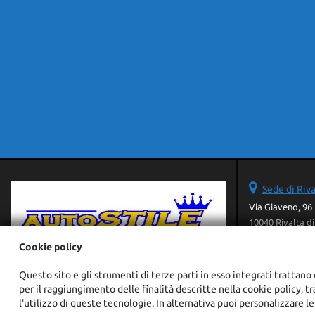
Sede di Riva
Via Giaveno, 96
10040 Rivalta di
Telefono:
Cookie policy
Cellulare:
Fax:
Questo sito e gli strumenti di terze parti in esso integrati trattano 
Email:
per il raggiungimento delle finalità descritte nella cookie policy, t
Indicazioni str
l'utilizzo di queste tecnologie. In alternativa puoi personalizzare le