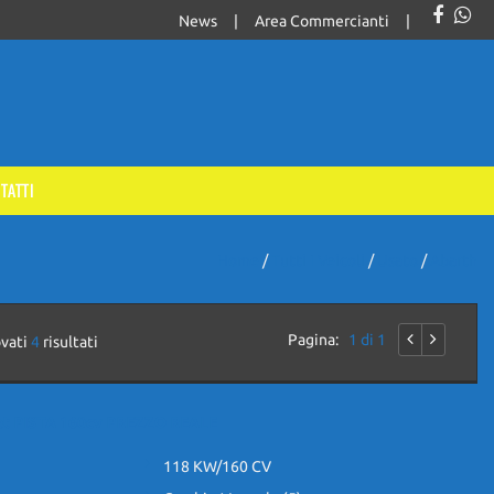
News
Area Commercianti
TATTI
Home
/
Tutti I Veicoli
/
Usato
/
Abarth
Pagina:
1 di 1
ovati
4
risultati
et PISTA 160cv PREZZO REALE
118 KW/160 CV