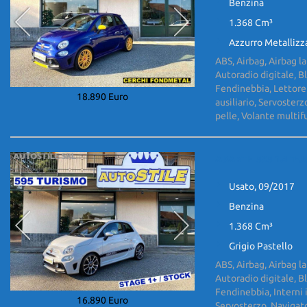
Benzina
1.368 Cm³
Azzurro Metallizz
ABS, Airbag, Airbag la
Autoradio digitale, B
Fendinebbia, Lettore
18.890 Euro
ausiliario, Servosterz
pelle, Volante multi
ABARTH 595 1.4 T-
Usato, 09/2017
Benzina
1.368 Cm³
Grigio Pastello
ABS, Airbag, Airbag la
Autoradio digitale, B
Fendinebbia, Interni 
16.890 Euro
Servosterzo, Navigator