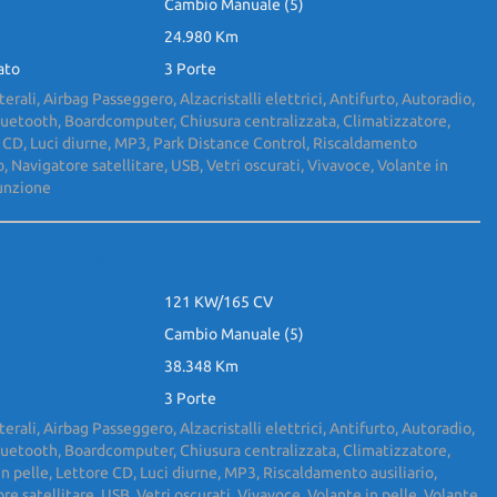
Cambio Manuale (5)
24.980 Km
ato
3 Porte
terali, Airbag Passeggero, Alzacristalli elettrici, Antifurto, Autoradio,
luetooth, Boardcomputer, Chiusura centralizzata, Climatizzatore,
 CD, Luci diurne, MP3, Park Distance Control, Riscaldamento
o, Navigatore satellitare, USB, Vetri oscurati, Vivavoce, Volante in
funzione
Jet TURISMO 165cv PREZZO REALE
121 KW/165 CV
Cambio Manuale (5)
38.348 Km
3 Porte
terali, Airbag Passeggero, Alzacristalli elettrici, Antifurto, Autoradio,
luetooth, Boardcomputer, Chiusura centralizzata, Climatizzatore,
in pelle, Lettore CD, Luci diurne, MP3, Riscaldamento ausiliario,
e satellitare, USB, Vetri oscurati, Vivavoce, Volante in pelle, Volante