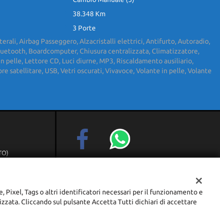
38.348 Km
3 Porte
terali, Airbag Passeggero, Alzacristalli elettrici, Antifurto, Autoradio,
luetooth, Boardcomputer, Chiusura centralizzata, Climatizzatore,
in pelle, Lettore CD, Luci diurne, MP3, Riscaldamento ausiliario,
e satellitare, USB, Vetri oscurati, Vivavoce, Volante in pelle, Volante
(TO)
e, Pixel, Tags o altri identificatori necessari per il funzionamento e
lizzata. Cliccando sul pulsante Accetta Tutti dichiari di accettare