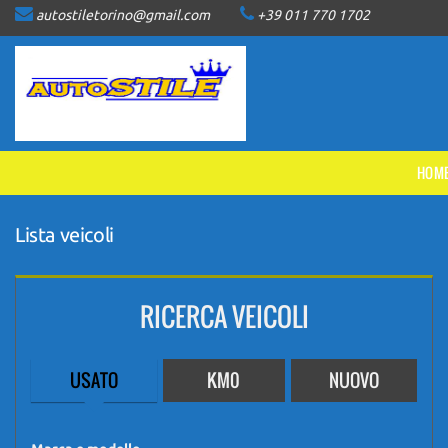
autostiletorino@gmail.com
+39 011 770 1702
HOME
LISTA VEICOLI
ACQUISTIAMO USATO
HOM
ASSISTENZA
Lista veicoli
CONTATTI
RICERCA VEICOLI
NEWS
USATO
KM0
NUOVO
AREA COMMERCIANTI