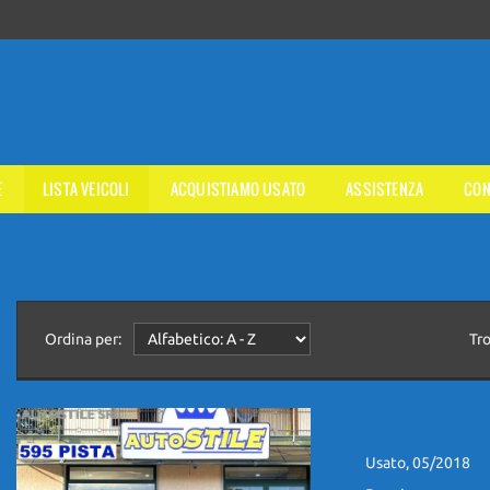
E
LISTA VEICOLI
ACQUISTIAMO USATO
ASSISTENZA
CON
Ordina per:
Tr
ABARTH 595 1.4 T-J
Usato, 05/2018