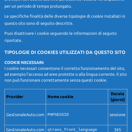
per un periodo di tempo prolungato.
Le specifiche finalità delle diverse tipologie di cookie installati in
questo sito sono di seguito descritte.
Puoi disattivare i cookie seguendo le informazioni di seguito
riportate.
TIPOLOGIE DI COOKIES UTILIZZATI DA QUESTO SITO
COOKIE NECESSARI:
I cookie necessari consentono il corretto funzionamento del sito,
ad esempio l'accesso ad aree protette o alla lingua corrente. Il sito
non può funzionare correttamente senza questi cookie.
Durata
Provider
Nome cookie
F
(giorni)
Q
GestionaleAuto.com
PHPSESSID
sessione
a
b
GestionaleAuto.com
qtrans_front_language
365
Q