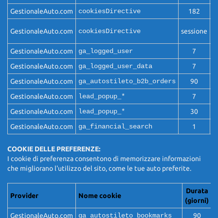
GestionaleAuto.com
cookiesDirective
182
Q
Q
GestionaleAuto.com
cookiesDirective
sessione
c
GestionaleAuto.com
ga_logged_user
7
Q
GestionaleAuto.com
ga_logged_user_data
7
Q
GestionaleAuto.com
ga_autostileto_b2b_orders
90
Q
GestionaleAuto.com
lead_popup_*
7
Q
GestionaleAuto.com
lead_popup_*
30
Q
GestionaleAuto.com
ga_financial_search
1
Q
COOKIE DELLE PREFERENZE:
I cookie di preferenza consentono di memorizzare informazioni
che migliorano l'utilizzo del sito, come le tue auto preferite.
Durata
Provider
Nome cookie
F
(giorni)
GestionaleAuto.com
ga_autostileto_bookmarks
90
Q