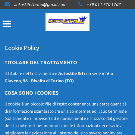
autostiletorino@gmail.com
+39 011 770 1702
HOME
LISTA VEICOLI
ACQUISTIAMO USATO
Cookie Policy
ASSISTENZA
TITOLARE DEL TRATTAMENTO
Il titolare del trattamento è
Autostile Srl
con sede in
Via
CONTATTI
Giaveno, 96 - Rivalta di Torino (TO)
COSA SONO I COOKIES
NEWS
Il cookie è un piccolo file di testo contenente una certa quantità
di informazioni scambiato tra un sito internet ed il tuo terminale
AREA COMMERCIANTI
(solitamente il browser) ed è normalmente utilizzato dal gestore
del sito internet per memorizzare le informazioni necessarie a
migliorare la navigazione all'interno del sito ovvero per inviare