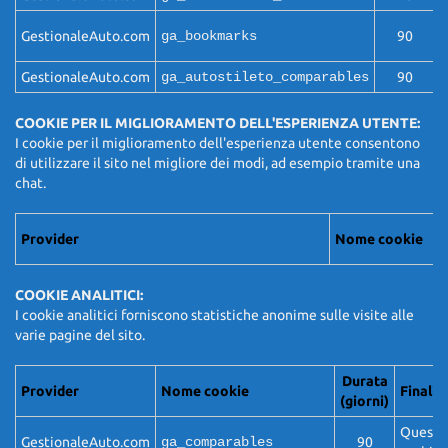
Q
GestionaleAuto.com
ga_bookmarks
90
c
GestionaleAuto.com
ga_autostileto_comparables
90
Q
COOKIE PER IL MIGLIORAMENTO DELL'ESPERIENZA UTENTE:
I cookie per il miglioramento dell'esperienza utente consentono
di utilizzare il sito nel migliore dei modi, ad esempio tramite una
chat.
Provider
Nome cookie
COOKIE ANALITICI:
I cookie analitici forniscono statistiche anonime sulle visite alle
varie pagine del sito.
Durata
Provider
Nome cookie
Finalit
(giorni)
Questo 
GestionaleAuto.com
ga_comparables
90