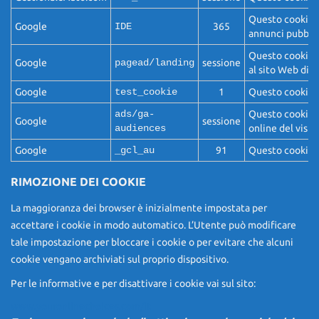
Questo cookie vi
Google
IDE
365
annunci pubblici
Questo cookie ra
Google
pagead/landing
sessione
al sito Web di l
Google
test_cookie
1
Questo cookie vi
ads/ga-
Questo cookie v
Google
sessione
audiences
online del visit
Google
_gcl_au
91
Questo cookie vi
RIMOZIONE DEI COOKIE
La maggioranza dei browser è inizialmente impostata per
accettare i cookie in modo automatico. L’Utente può modificare
tale impostazione per bloccare i cookie o per evitare che alcuni
cookie vengano archiviati sul proprio dispositivo.
Per le informative e per disattivare i cookie vai sul sito:
www.youronlinechoices.com/it