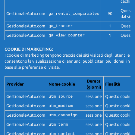
caching
Questo 
GestionaleAuto.com
ga_rental_comparables
90
dal sis
GestionaleAuto.com
ga_tracker
1
Questo 
GestionaleAuto.com
ga_view_counter
1
Questo 
COOKIE DI MARKETING:
I cookie di marketing tengono traccia dei siti visitati dagli utenti e
consentono la visualizzazione di annunci pubblicitari più idonei, in
base alle preferenze di visita.
Durata
Provider
Nome cookie
Finalità
(giorni)
GestionaleAuto.com
utm_source
sessione
Questo cookie d
GestionaleAuto.com
utm_medium
sessione
Questo cookie d
GestionaleAuto.com
utm_campaign
sessione
Questo cookie d
GestionaleAuto.com
utm_term
sessione
Questo cookie d
GestionaleAuto.com
utm_content
sessione
Questo cookie de