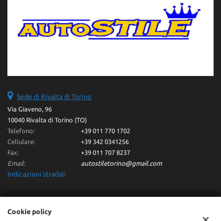
Sede di Rivalta di Torino
Via Giaveno, 96
10040 Rivalta di Torino (TO)
Telefono:
+39 011 770 1702
Cellulare:
+39 342 0341256
Fax:
+39 011 707 8237
Email:
autostiletorino@gmail.com
Indicazioni stradali
Dati fiscali:
Cookie policy
Autostile Srl